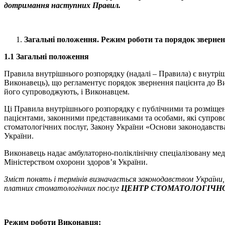
дотримання наступних Правил.
Загальні положення. Режим роботи та порядок зверне
1.1 Загальні положення
Правила внутрішнього розпорядку (надалі – Правила) є внутр
Виконавець), що регламентує порядок звернення пацієнта до Ви
його супроводжують, і Виконавцем.
Ці Правила внутрішнього розпорядку є публічними та розміщен
пацієнтами, законними представниками та особами, які супров
стоматологічних послуг, Закону України «Основи законодавств
України.
Виконавець надає амбулаторно-поліклінічну спеціалізовану медич
Міністерством охорони здоров’я України.
Зміст понять і термінів визначається законодавством України, 
платних стоматологічних послуг
ЦЕНТР СТОМАТОЛОГІЧНО
Режим роботи Виконавця: