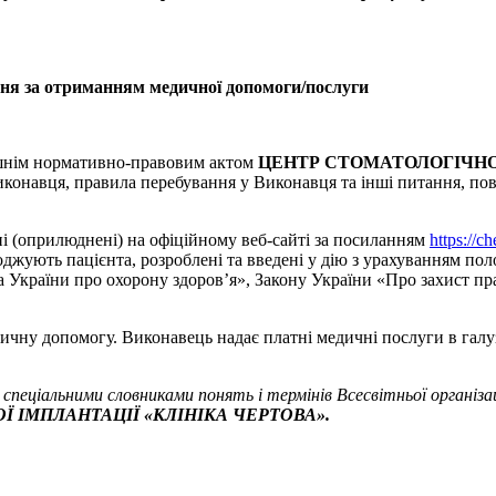
ння за отриманням медичної допомоги/послуги
ішнім нормативно-правовим актом
ЦЕНТР СТОМАТОЛОГІЧНО
конавця, правила перебування у Виконавця та інші питання, пов’
і (оприлюднені) на офіційному веб-сайті за посиланням
https://c
оджують пацієнта, розроблені та введені у дію з урахуванням по
а України про охорону здоров’я», Закону України «Про захист п
ну допомогу. Виконавець надає платні медичні послуги в галузі ст
спеціальними словниками понять і термінів Всесвітньої організа
Ї ІМПЛАНТАЦІЇ
«КЛІНІКА ЧЕРТОВА».