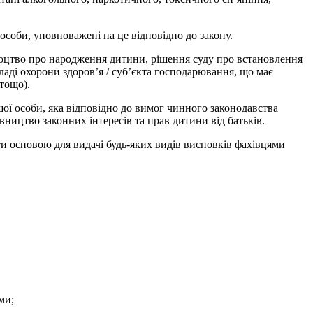
особи, уповноважені на це відповідно до закону.
доцтво про народження дитини, рішення суду про встановлення
кладі охорони здоров’я / суб’єкта господарювання, що має
тощо).
ої особи, яка відповідно до вимог чинного законодавства
вництво законних інтересів та прав дитини від батьків.
ти основою для видачі будь-яких видів висновків фахівцями
ми;