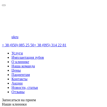
uk
ru
+ 38 (050) 085 25 50
+ 38 (095) 314 22 81
Услуги
Имплантация зубов
О клинике
Наша команда
Цены
Пациентам
Контакты
Акции
Новости, статьи
Отзывы
Записаться на прием
Наши клиники