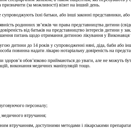
 призначити (за можливості) візит на інший день.
е супроводжують їхні батьки, або інші законні представники, або 
вність родинних зв’язків чи права представництва дитини (сві
довіреність від батьків на представництво інтересів дитини у за
рішення питань щодо отримання дитиною лікування у Виконавця 
ю дитини до 14 років у супроводженні няні, діда, баби або інш
 особа повинна надати лікарю нотаріальну довіреність на предста
ни здоров’я обов’язково приймаються до уваги, але не можуть бу
ацій, виконання медичних маніпуляцій тощо.
луговуючого персоналу;
д медичного втручання;
чним втручанням, доступними методами і лікарськими препарата