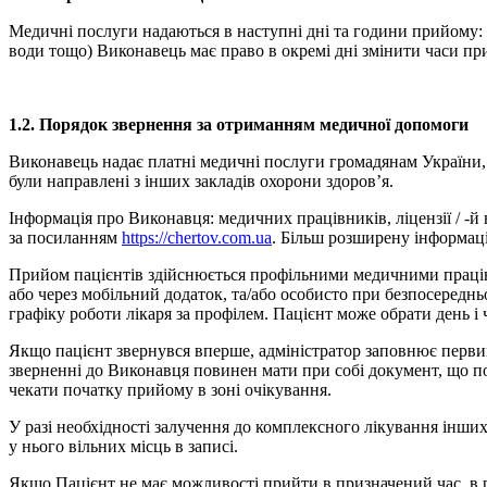
Медичні послуги надаються в наступні дні та години прийому: з п
води тощо) Виконавець має право в окремі дні змінити часи при
1.2. Порядок звернення за отриманням медичної допомоги
Виконавець надає платні медичні послуги громадянам України, г
були направлені з інших закладів охорони здоров’я.
Інформація про Виконавця: медичних працівників, ліцензії / -й
за посиланням
https://chertov.com.ua
. Більш розширену інформац
Прийом пацієнтів здійснюється профільними медичними праців
або через мобільний додаток, та/або особисто при безпосередн
графіку роботи лікаря за профілем. Пацієнт може обрати день і
Якщо пацієнт звернувся вперше, адміністратор заповнює первин
зверненні до Виконавця повинен мати при собі документ, що по
чекати початку прийому в зоні очікування.
У разі необхідності залучення до комплексного лікування інших 
у нього вільних місць в записі.
Якщо Пацієнт не має можливості прийти в призначений час, в р