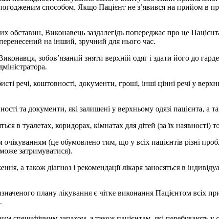
погодженим способом. Якщо Пацієнт не з’явився на прийом в при
йних обставин, Виконавець заздалегідь попереджає про це Пацієн
перенесений на інший, зручний для нього час.
конавця, зобов’язаний зняти верхній одяг і здати його до гардер
дміністратора.
сті речі, коштовності, документи, гроші, інші цінні речі у верхньо
нності та документи, які залишені у верхньому одязі пацієнта, а т
ться в туалетах, коридорах, кімнатах для дітей (за їх наявності) т
чікуванням (це обумовлено тим, що у всіх пацієнтів різні пробл
 може затримуватися).
ення, а також діагноз і рекомендації лікаря заносяться в індиві
наченого плану лікування є чітке виконання Пацієнтом всіх при
.
им специфічним запахом, а також пацієнтам, які перебувають у с