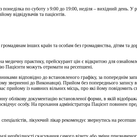
онеділка по суботу з 9:00 до 19:00, неділя – вихідний день. У ра
йому відвідувачів та пацієнтів.
ромадянам інших країн та особам без громадянства, дітям та дор
 на медичну практику, прейскурант цін є відкритою для ознайомлен
ію Пацієнти можуть отримати на ресепшені.
никами відповідно до встановленого графіку, за попереднім зап
ьому зверненні до Виконавця). Прийом без попереднього запису 
 час прийому із наявних вільних місць, про які йому повідомить 
ну облікову документацію встановленої форми, в якій відображаю
свідчує особу. На прохання адміністратора Пацієнт повинен пред
спеціалістів, лікуючий лікар рекомендує звернутись на ресепшн д
азі необхідності скасування самого візиту або зміни призначено