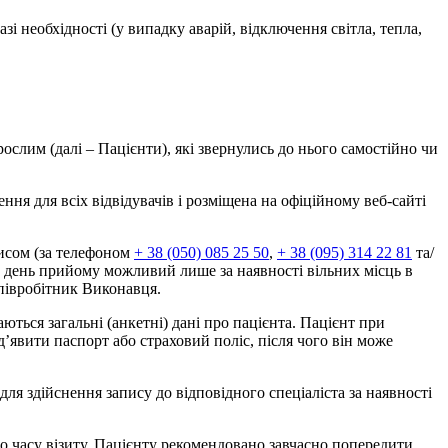
зі необхідності (у випадку аварій, відключення світла, тепла,
ослим (далі – Пацієнти), які звернулись до нього самостійно чи
ня для всіх відвідувачів і розміщена на офіційному веб-сайті
исом (за телефоном
+ 38 (050) 085 25 50
,
+ 38 (095) 314 22 81
та/
в день прийому можливий лише за наявності вільних місць в
співробітник Виконавця.
ться загальні (анкетні) дані про пацієнта. Пацієнт при
’явити паспорт або страховий поліс, після чого він може
ля здійснення запису до відповідного спеціаліста за наявності
го часу візиту, Пацієнту рекомендовано завчасно попередити