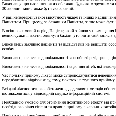
Виконавця про настання таких обставин будь-яким зручним та 
30 хвилин, запис може бути скасований.
У разі непередбачуваної відсутності лікаря та інших надзвича
Пацієнтом. При цьому, за бажанням Пацієнта, запис може бути 
В осінньо-зимовий період Пацієнт, який зайшов у приміщення Ви
великі сумки і пакети, одягнути бахіли, уточнити свій запис в а
Виконавець закликає пацієнтів та відвідувачів не залишати особи
особам.
Виконавець не несе відповідальності за особисті речі, гроші, ці
Виконавець не несе відповідальності за догляд дітей, які знаходя
Час початку прийому лікаря може супроводжуватися невеликим о
передбачений відрізок часу, тому, початок наступного прийому
Всі дані діагностичного обстеження, додаткових методів обстеж
що знаходиться у відповідній медико-інформаційній системі.
Необхідною умовою для отримання позитивного ефекту від приз
необхідного рівня гігієни та правил прийому лікарських засобів
Пацієнтам, які прийшли на прийом в брудному одязі або з сильн