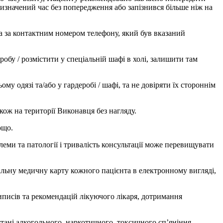
значений час без попередження або запізнився більше ніж на
та за контактним номером телефону, який був вказаний
обу / розмістити у спеціальній шафі в холі, залишити там
му одязі та/або у гардеробі / шафі, та не довіряти їх стороннім
акож на території Виконавця без нагляду.
ощо.
еми та патології і тривалість консультації може перевищувати
дуальну медичну карту кожного пацієнта в електронному вигляді,
писів та рекомендацій лікуючого лікаря, дотримання
тані алкогольного, наркотичного, токсичного сп’яніння,