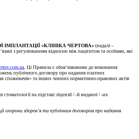
Ї ІМПЛАНТАЦІЇ
«КЛІНІКА ЧЕРТОВА»
(надалі –
язані з регулюванням відносин між пацієнтом та особами, які
hertov.com.ua
. Ці Правила є обов’язковими до виконання
ложень публічного договору про надання платних
рав споживачів» та інших чинних нормативно-правових актів
оматології на підставі ліцензії / -й виданої / -их
ції охорони здоров’я та публічним договором про надання