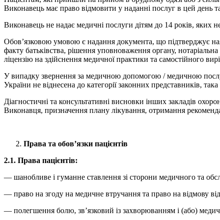
Виконавець має право відмовити у наданні послуг в цей день та
Виконавець не надає медичні послуги дітям до 14 років, яких н
Обов’язковою умовою є надання документа, що підтверджує ная
факту батьківства, рішення уповноваження органу, нотаріальна 
ліцензію на здійснення медичної практики та самостійного ви
У випадку звернення за медичною допомогою / медичною послуго
України не віднесена до категорії законних представників, така
Діагностичні та консультативні висновки інших закладів охоро
Виконавця, призначення плану лікування, отримання рекоменд
Права та обов’язки пацієнтів
2.1. Права пацієнтів:
— шанобливе і гуманне ставлення зі сторони медичного та обс
— право на згоду на медичне втручання та право на відмову ві
— полегшення болю, зв’язковий із захворюванням і (або) меди