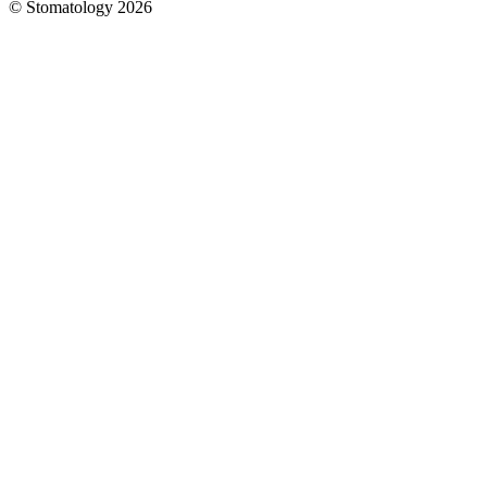
© Stomatology 2026
Головна
/
Услуги
/
Терапия
/
Лечение
пульпита