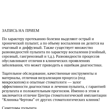
Описание
Врачи
Работы
до/
после
Стоимость
услуг
ЗАПИСЬ НА ПРИЕМ
По характеру протеканию болезни выделяют острый и
хронический пульпит, а по объему воспаления он делится на
очаговый и диффузный. Также существует множество
разновидностей пульпита по характеру воспаления (гнойный,
серозный, гангренозный и т.д.). Разновидности процессов
обуславливают отличия в клинических проявлениях
заболевания, что может приводить к ошибкам диагностики.
Тщательное обследование, качественные инструменты и
материалы, отличная визуализация процесса (под
микроскопом) и опытные стоматологи — залог
эффективности диагностики и лечения пульпита, с гарантией
результата и положительным прогнозом. Именно в этом и
заключается отличие Центра стоматологической имплантации
“Клиника Чертова” от других стоматологических клиник!
Симптомы пульпита