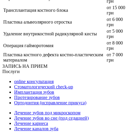
грн
от 15 000
Трансплантация костного блока
грн
от 6 000
Пластика альвеолярного отростка
грн
от 5 000
Удаление внутрикостной радикулярной кисты
грн
от 8 000
Операция гайморотомия
грн
Пластика костного дефекта костно-пластическим
от 7 000
материалом
грн
ЗАПИСЬ НА ПРИЕМ
Послуги
online консультация
Стоматологический check-up
Имплантация зубов
Протезирование зубов
Ортодонтия (исправление прикуса)
Лечение зубов под микроскопом
Лечение зубов во сне (под седацией)
Лечение кариеса
Лечение каналов зуба