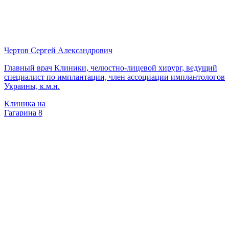
Чертов Сергей Александрович
Главный врач Клиники, челюстно-лицевой хирург, ведущий
специалист по имплантации, член ассоциации имплантологов
Украины, к.м.н.
Клиника на
Гагарина 8