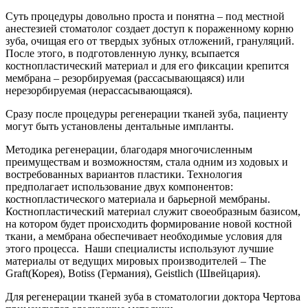
Суть процедуры довольно проста и понятна – под местной
анестезией стоматолог создает доступ к пораженному корню
зуба, очищая его от твердых зубных отложений, грануляций.
После этого, в подготовленную лунку, всыпается
костнопластический материал и для его фиксации крепится
мембрана – резорбируемая (рассасывающаяся) или
нерезорбируемая (нерассасывающаяся).
Сразу после процедуры регенерации тканей зуба, пациенту
могут быть установлены дентальные импланты.
Методика регенерации, благодаря многочисленным
преимуществам и возможностям, стала одним из ходовых и
востребованных вариантов пластики. Технология
предполагает использование двух компонентов:
костнопластического материала и барьерной мембраны.
Костнопластический материал служит своеобразным базисом,
на котором будет происходить формирование новой костной
ткани, а мембрана обеспечивает необходимые условия для
этого процесса. Наши специалисты используют лучшие
материалы от ведущих мировых производителей – The
Graft(Корея), Botiss (Германия), Geistlich (Швейцария).
Для
регенерации тканей зуба
в стоматологии доктора Чертова