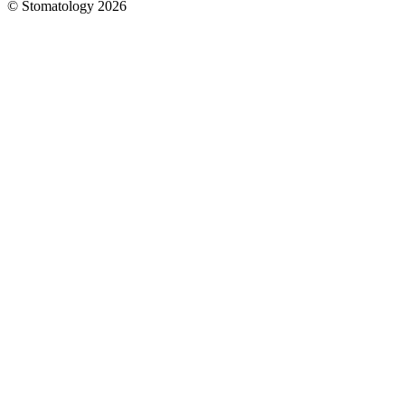
© Stomatology 2026
Головна
/
Услуги
/
Хирургия
/
Тканевая
регенерация