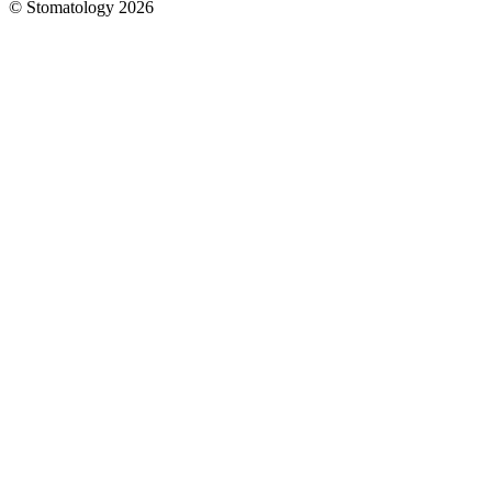
© Stomatology 2026
Головна
/
Услуги
/
Терапия
/
Лечение
кариеса
передних
зубов