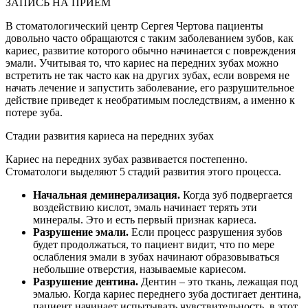
ЗАПИСЬ НА ПРИЕМ
В стоматологический центр Сергея Чертова пациенты
довольно часто обращаются с таким заболеванием зубов, как
кариес, развитие которого обычно начинается с повреждения
эмали. Учитывая то, что кариес на передних зубах можно
встретить не так часто как на других зубах, если вовремя не
начать лечение и запустить заболевание, его разрушительное
действие приведет к необратимым последствиям, а именно к
потере зуба.
Стадии развития кариеса на передних зубах
Кариес на передних зубах развивается постепенно.
Стоматологи выделяют 5 стадий развития этого процесса.
Начальная деминерализация.
Когда зуб подвергается
воздействию кислот, эмаль начинает терять эти
минералы. Это и есть первый признак кариеса.
Разрушение эмали.
Если процесс разрушения зубов
будет продолжаться, то пациент видит, что по мере
ослабления эмали в зубах начинают образовываться
небольшие отверстия, называемые кариесом.
Разрушение дентина.
Дентин – это ткань, лежащая под
эмалью. Когда кариес переднего зуба достигает дентина,
пациент начинает испытывать чувствительность, в этот