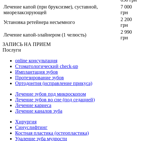
Лечение капой (при бруксизме), суставной,
7 000
миорелаксирующей
грн
2 200
Установка ретейнера несъемного
грн
2 990
Лечение капой-элайнером (1 челюсть)
грн
ЗАПИСЬ НА ПРИЕМ
Послуги
online консультация
Стоматологический check-up
Имплантация зубов
Протезирование зубов
Ортодонтия (исправление прикуса)
Лечение зубов под микроскопом
Лечение зубов во сне (под седацией)
Лечение кариеса
Лечение каналов зуба
Хирургия
Синуслифтинг
Костная пластика (остеопластика)
Удаление зуба мудрости