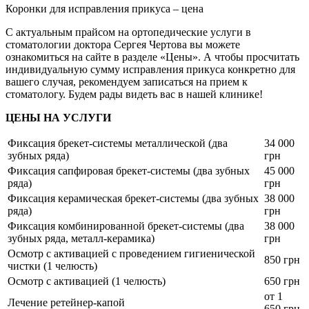
Коронки для исправления прикуса – цена
С актуальным прайсом на ортопедические услуги в
стоматологии доктора Сергея Чертова вы можете
ознакомиться на сайте в разделе «Цены». А чтобы просчитать
индивидуальную сумму исправления прикуса конкретно для
вашего случая, рекомендуем записаться на прием к
стоматологу. Будем рады видеть вас в нашей клинике!
ЦЕНЫ НА УСЛУГИ
Фиксация брекет-системы металлической (два
34 000
зубных ряда)
грн
Фиксация сапфировая брекет-системы (два зубных
45 000
ряда)
грн
Фиксация керамическая брекет-системы (два зубных
38 000
ряда)
грн
Фиксация комбинированной брекет-системы (два
38 000
зубных ряда, металл-керамика)
грн
Осмотр с активацией с проведением гигиенической
850 грн
чистки (1 челюсть)
Осмотр с активацией (1 челюсть)
650 грн
от 1
Лечение ретейнер-капой
650 грн