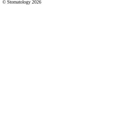
© Stomatology 2026
Головна
/
Услуги
/
Ортодонтия
/
Исправление
прикуса
коронками