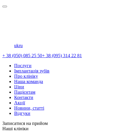
uk
ru
+ 38 (050) 085 25 50
+ 38 (095) 314 22 81
Послуги
Імплантація зубів
Про клініку
Наша команда
Ціни
Пацієнтам
Контакти
Акції
Новини, статті
Відгуки
Записатися на прийом
Наші клініки