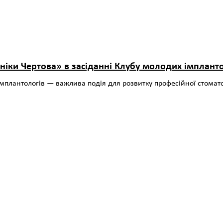
ініки Чертова» в засіданні Клубу молодих імплант
плантологів — важлива подія для розвитку професійної стоматоло