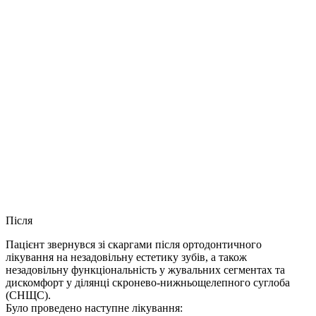
Після
Пацієнт звернувся зі скаргами після ортодонтичного
лікування на незадовільну естетику зубів, а також
незадовільну функціональність у жувальних сегментах та
дискомфорт у ділянці скронево-нижньощелепного суглоба
(СНЩС).
Було проведено наступне лікування: