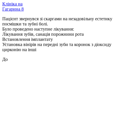
Клініка на
Гагарина 8
Пацієнт звернувся зі скаргами на незадовільну естетику
посмішки та зубні болі.
Було проведено наступне лікування:
Лікування зубів, санація порожнини рота
Встановлення імплантату
Установка вінірів на передні зуби та коронок з діоксиду
цирконію на інші
До