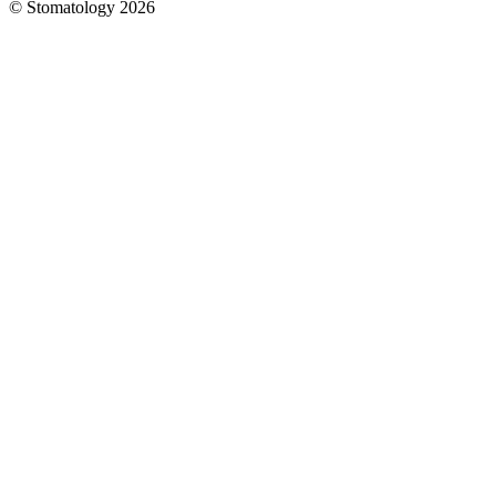
© Stomatology 2026
Головна
/
Послуги
/
Хірургія
/
Кісткова
пластика
(остеопластика)