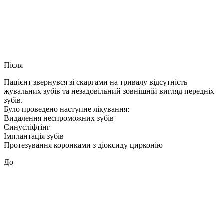
Після
Пацієнт звернувся зі скаргами на тривалу відсутність
жувальних зубів та незадовільний зовнішній вигляд передніх
зубів.
Було проведено наступне лікування:
Видалення неспроможних зубів
Синусліфтінг
Імплантація зубів
Протезування коронками з діоксиду цирконію
До