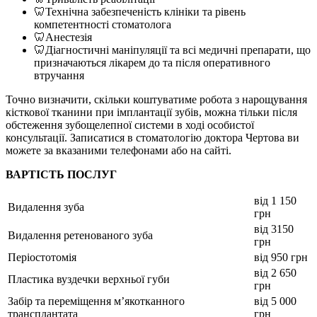
🦷
Технічна забезпеченість клініки та рівень
компетентності стоматолога
🦷
Анестезія
🦷
Діагностичні маніпуляції та всі медичні препарати, що
призначаються лікарем до та після оперативного
втручання
Точно визначити, скільки коштуватиме робота з нарощування
кісткової тканини при імплантації зубів, можна тільки після
обстеження зубощелепної системи в ході особистої
консультації. Записатися в стоматологію доктора Чертова ви
можете за вказаними телефонами або на сайті.
ВАРТІСТЬ ПОСЛУГ
від 1 150
Видалення зуба
грн
від 3150
Видалення ретенованого зуба
грн
Періостотомія
від 950 грн
від 2 650
Пластика вуздечки верхньої губи
грн
Забір та переміщення м’якотканного
від 5 000
трансплантата
грн