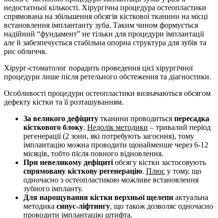
недостатньої кількості. Хірургічна процедура остеопластики
спрямована на збільшення обсягів кісткової тканини на місці
встановлення імплантанту зуба. Таким чином формується
надійний “фундамент” не тільки для процедури імплантації
але й забезпечується стабільна опорна структура для зубів та
рис обличчя.
Хірург-стоматолог порадить проведення цієї хірургічної
процедури лише після ретельного обстеження та діагностики.
Особливості процедури остеопластики визначаються обсягом
дефекту кістки та її розташуванням.
За великого дефіциту
тканини проводиться
пересадка
кісткового блоку
.
Недолік методики
– тривалий період
регенерації (2 зони, які потребують загоєння), тому
імплантацію можна проводити щонайменше через 6-12
місяців, тобто після повного відновлення.
При невеликому дефіциті
обсягу кістки застосовують
спрямовану кісткову регенерацію
.
Плюс
у тому, що
одночасно з остеопластикою можливе встановлення
зубного імпланту.
Для нарощування кістки верхньої щелепи
актуальна
методика
синус-ліфтингу
, що також дозволяє одночасно
проводити імплантацію штифта.