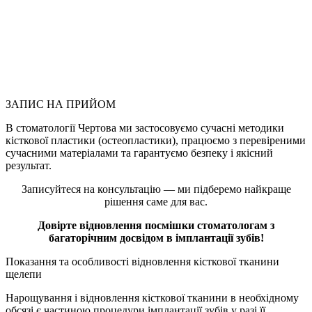
Опис
Лікарі
Роботи
до/
після
Вартість
послуг
ЗАПИС НА ПРИЙОМ
В стоматології Чертова ми застосовуємо сучасні методики
кісткової пластики (остеопластики), працюємо з перевіреними
сучасними матеріалами та гарантуємо безпеку і якісний
результат.
Записуйтеся на консультацію — ми підберемо найкраще
рішення саме для вас.
Довірте відновлення посмішки стоматологам з
багаторічним досвідом в імплантації зубів!
Показання та особливості відновлення кісткової тканини
щелепи
Нарощування і відновлення кісткової тканини в необхідному
обсязі є частиною процедури імплантації зубів у разі її