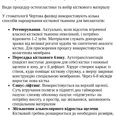
Види процедур остеопластики та вибір кісткового матеріалу
У стоматології Чертова фахівці використовують кілька
способів нарощування кісткової тканини для імплантатів:
Регенерування
. Актуально, коли відсоток втраченої
власної кісткової тканини невеликий, і потрібно
відновити 1-2 зуби. Матеріалом служать донорські
зразки від великої рогатої худоби чи синтетичні аналоги
кістки. Для прискорення процесу використовується
колагенова мембрана
Пересадка кісткового блоку
. Аутотрансплантація
(пацієнт виступає донором для себе) кістки з нижньої
щелепи в зону, де є її дефіцит. Хірург створює каркас із
стінок, куди поміщає кісткову стружку, а зверху закриває
конструкцію спеціальною мембраною. Через 6-8 місяців
виростає нова кістка
Синус-ліфтинг
. Використовується на верхній щелепі.
Суть втручання полягає в піднятті дна гайморової
пазухи: слизову оболонку пазухи «підтягують» на
потрібну висоту, а простір, що звільнився, заповнюють
спеціальним матеріалом
Збільшення альвеолярного відростка щелепи
.
Кістковий гребінь розширюється до необхідних розмірів,