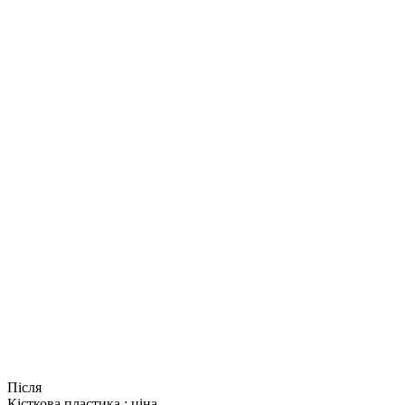
Після
Кісткова пластика : ціна