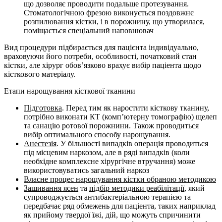
що дозволяє проводити подальше протезування.
Стоматологічною фрезою виконується поздовжнє
розпилювання кістки, і в порожнину, що утворилася,
поміщається спеціальний наповнювач
Вид процедури підбирається для пацієнта індивідуально,
враховуючи його потреби, особливості, початковий стан
кістки, але хірург обов’язково врахує вибір паціента щодо
кісткового матеріалу.
Етапи нарощування кісткової тканини
Підготовка
. Перед тим як наростити кісткову тканину,
потрібно виконати КТ (комп’ютерну томографію) щелеп
та санацію ротової порожнини. Також проводиться
вибір оптимального способу нарощування.
Анестезія
. У більшості випадків операція проводиться
під місцевим наркозом, але в ряді випадків (коли
необхідне комплексне хірургічне втручання) може
використовуватись загальний наркоз
Власне процес нарощування кістки обраною методикою
Зашивання ясен
та
підбір методики реабілітації
, який
супроводжується антибактеріальною терапією та
передбачає ряд обмежень для паціента, таких наприклад
як прийому твердої їжі, дій, що можуть спричинити