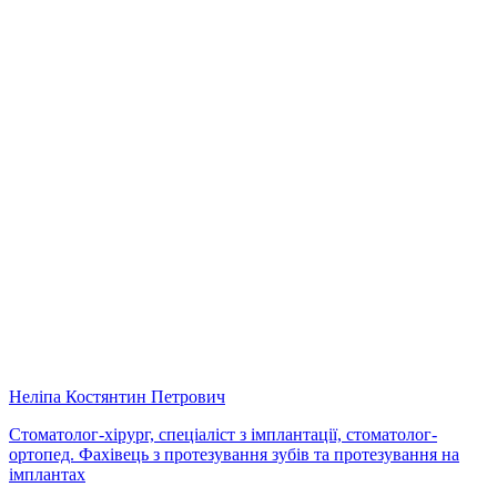
Неліпа Костянтин Петрович
Стоматолог-хірург, спеціаліст з імплантації, стоматолог-
ортопед. Фахівець з протезування зубів та протезування на
імплантах