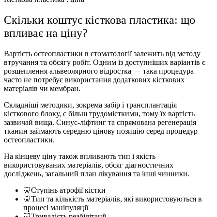
Скільки коштує кісткова пластика: що
впливає на ціну?
Вартість остеопластики в стоматології залежить від методу
втручання та обсягу робіт. Одним із доступніших варіантів є
розщеплення альвеолярного відростка — така процедура
часто не потребує використання додаткових кісткових
матеріалів чи мембран.
Складніші методики, зокрема забір і трансплантація
кісткового блоку, є більш трудомісткими, тому їх вартість
зазвичай вища. Синус-ліфтинг та спрямована регенерація
тканин займають середню цінову позицію серед процедур
остеопластики.
На кінцеву ціну також впливають тип і якість
використовуваних матеріалів, обсяг діагностичних
досліджень, загальний план лікування та інші чинники.
🦷
Ступінь атрофії кістки
🦷
Тип та кількість матеріалів, які використовуються в
процесі маніпуляції
🦷
Тривалість реабілітації