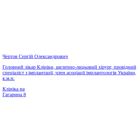
Чертов Сергій Олександрович
Головний лікар Клініки, щелепно-лицьовий хірург, провідний
спеціаліст з імплантації, член асоціації імплантологів України,
к.м.н.
Клініка на
Гагарина 8