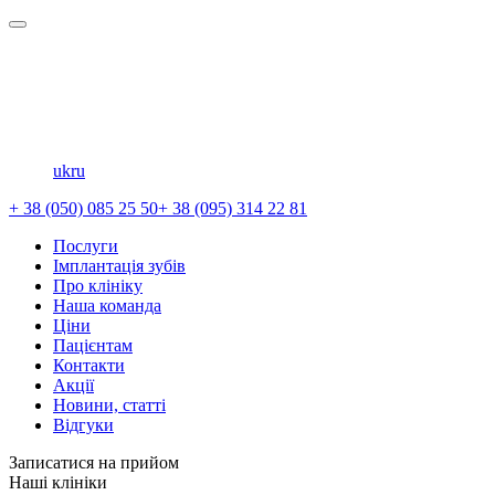
uk
ru
+ 38 (050) 085 25 50
+ 38 (095) 314 22 81
Послуги
Імплантація зубів
Про клініку
Наша команда
Ціни
Пацієнтам
Контакти
Акції
Новини, статті
Відгуки
Записатися на прийом
Наші клініки