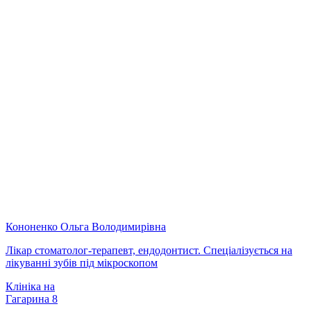
Кононенко Ольга Володимирівна
Лікар стоматолог-терапевт, ендодонтист. Спеціалізується на
лікуванні зубів під мікроскопом
Клініка на
Гагарина 8