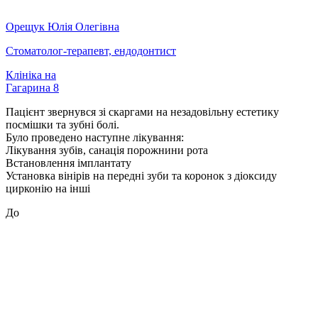
Орещук Юлія Олегівна
Стоматолог-терапевт, ендодонтист
Клініка на
Гагарина 8
Пацієнт звернувся зі скаргами на незадовільну естетику
посмішки та зубні болі.
Було проведено наступне лікування:
Лікування зубів, санація порожнини рота
Встановлення імплантату
Установка вінірів на передні зуби та коронок з діоксиду
цирконію на інші
До