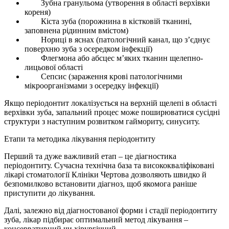
Зубна гранульома (утворення в області верхівки
кореня)
Кіста зуба (порожнина в кістковій тканині,
заповнена рідинним вмістом)
Нориці в яснах (патологічний канал, що з’єднує
поверхню зуба з осередком інфекції)
Флегмона або абсцес м’яких тканин щелепно-
лицьової області
Сепсис (зараження крові патологічними
мікроорганізмами з осередку інфекції)
Якщо періодонтит локалізується на верхній щелепі в області
верхівки зуба, запальний процес може поширюватися сусідні
структури з наступним розвитком гаймориту, синуситу.
Етапи та методика лікування періодонтиту
Перший та дуже важливий етап – це діагностика
періодонтиту. Сучасна технічна база та висококваліфіковані
лікарі стоматології Клініки Чертова дозволяють швидко й
безпомилково встановити діагноз, щоб якомога раніше
приступити до лікування.
Далі, залежно від діагностованої форми і стадії періодонтиту
зуба, лікар підбирає оптимальний метод лікування –
консервативний чи хірургічний.