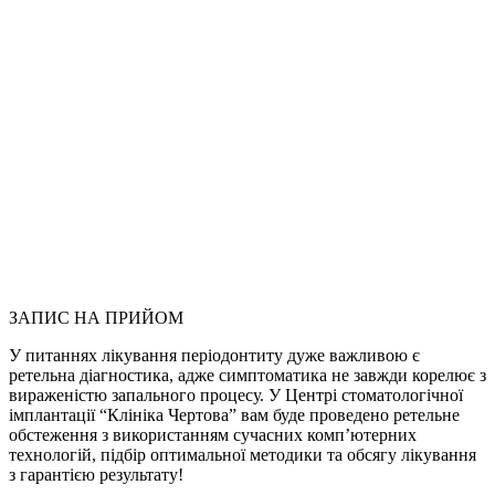
Опис
Лікарі
Роботы
до/
після
Вартість
послуг
ЗАПИС НА ПРИЙОМ
У питаннях лікування періодонтиту дуже важливою є
ретельна діагностика, адже симптоматика не завжди корелює з
вираженістю запального процесу. У Центрі стоматологічної
імплантації “Клініка Чертова” вам буде проведено ретельне
обстеження з використанням сучасних комп’ютерних
технологій, підбір оптимальної методики та обсягу лікування
з гарантією результату!