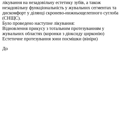
лікування на незадовільну естетику зубів, а також
незадовільну функціональність у жувальних сегментах та
дискомфорт у ділянці скронево-нижньощелепного суглоба
(СНЩС).
Було проведено наступне лікування:
Відновлення прикусу з тотальним протезуванням у
жувальних областях (коронки з діоксиду цирконію)
Естетичне протезування зони посмішки (вініри)
До