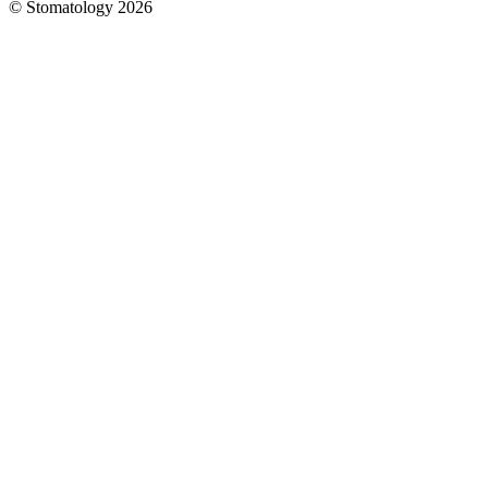
© Stomatology 2026
Головна
/
Послуги
/
Терапія
/
Лікування
періодонтиту