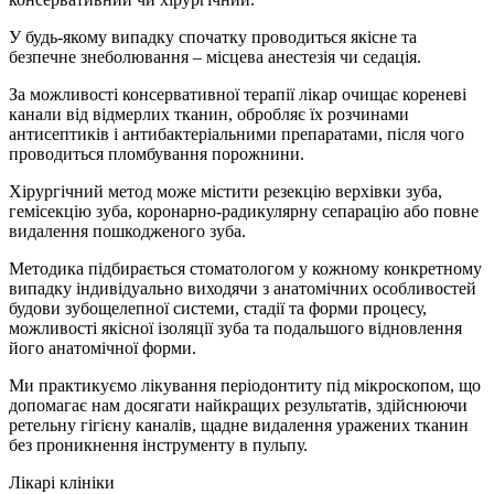
У будь-якому випадку спочатку проводиться якісне та
безпечне знеболювання – місцева анестезія чи седація.
За можливості консервативної терапії лікар очищає кореневі
канали від відмерлих тканин, обробляє їх розчинами
антисептиків і антибактеріальними препаратами, після чого
проводиться пломбування порожнини.
Хірургічний метод може містити резекцію верхівки зуба,
гемісекцію зуба, коронарно-радикулярну сепарацію або повне
видалення пошкодженого зуба.
Методика підбирається стоматологом у кожному конкретному
випадку індивідуально виходячи з анатомічних особливостей
будови зубощелепної системи, стадії та форми процесу,
можливості якісної ізоляції зуба та подальшого відновлення
його анатомічної форми.
Ми практикуємо лікування періодонтиту під мікроскопом, що
допомагає нам досягати найкращих результатів, здійснюючи
ретельну гігієну каналів, щадне видалення уражених тканин
без проникнення інструменту в пульпу.
Лікарі клініки