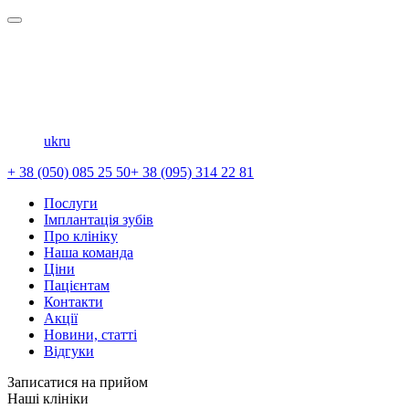
uk
ru
+ 38 (050) 085 25 50
+ 38 (095) 314 22 81
Послуги
Імплантація зубів
Про клініку
Наша команда
Ціни
Пацієнтам
Контакти
Акції
Новини, статті
Відгуки
Записатися на прийом
Наші клініки