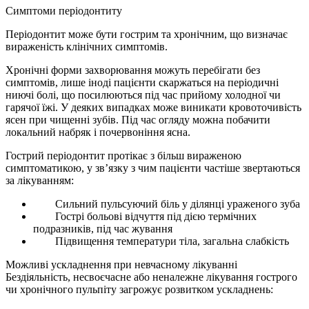
Симптоми періодонтиту
Періодонтит може бути гострим та хронічним, що визначає
вираженість клінічних симптомів.
Хронічні форми захворювання можуть перебігати без
симптомів, лише іноді пацієнти скаржаться на періодичні
ниючі болі, що посилюються під час прийому холодної чи
гарячої їжі. У деяких випадках може виникати кровоточивість
ясен при чищенні зубів. Під час огляду можна побачити
локальний набряк і почервоніння ясна.
Гострий періодонтит протікає з більш вираженою
симптоматикою, у зв’язку з чим пацієнти частіше звертаються
за лікуванням:
Сильний пульсуючий біль у ділянці ураженого зуба
Гострі больові відчуття під дією термічних
подразників, під час жування
Підвищення температури тіла, загальна слабкість
Можливі ускладнення при невчасному лікуванні
Бездіяльність, несвоєчасне або неналежне лікування гострого
чи хронічного пульпіту загрожує розвитком ускладнень: