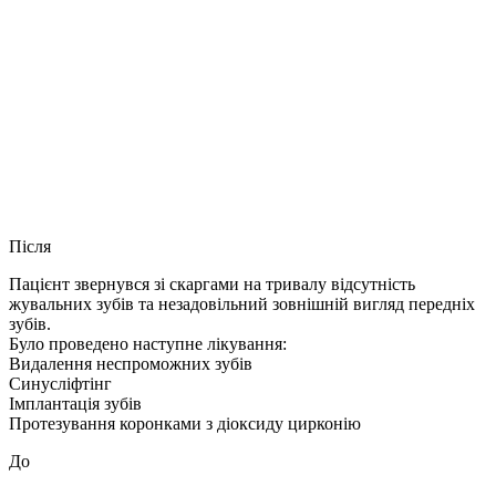
Після
Пацієнт звернувся зі скаргами на тривалу відсутність
жувальних зубів та незадовільний зовнішній вигляд передніх
зубів.
Було проведено наступне лікування:
Видалення неспроможних зубів
Синусліфтінг
Імплантація зубів
Протезування коронками з діоксиду цирконію
До