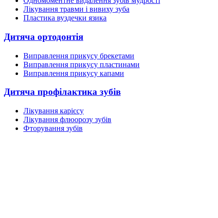
Одномоментне видалення зубів мудрості
Лікування травми і вивиху зуба
Пластика вуздечки язика
Дитяча ортодонтія
Виправлення прикусу брекетами
Виправлення прикусу пластинами
Виправлення прикусу капами
Дитяча профілактика зубів
Лікування карієсу
Лікування флюорозу зубів
Фторування зубів