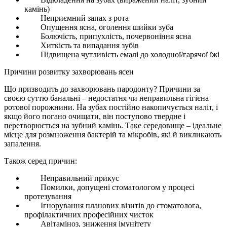
камінь)
Неприємний запах з рота
Опущення ясна, оголення шийки зуба
Болючість, припухлість, почервоніння ясна
Хиткість та випадання зубів
Підвищена чутливість емалі до холодної/гарячої їжі
Причини розвитку захворювань ясен
Що призводить до захворювань пародонту? Причини за
своєю суттю банальні – недостатня чи неправильна гігієна
ротової порожнини. На зубах постійно накопичується наліт, і
якщо його погано очищати, він поступово твердне і
перетворюється на зубний камінь. Таке середовище – ідеальне
місце для розмноження бактерій та мікробів, які й викликають
запалення.
Також серед причин:
Неправильний прикус
Помилки, допущені стоматологом у процесі
протезування
Ігнорування планових візитів до стоматолога,
профілактичних професійних чисток
Авітаміноз, зниження імунітету