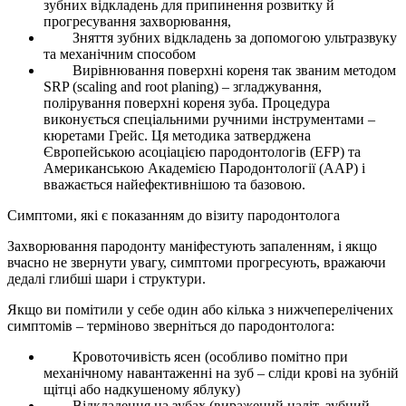
зубних відкладень для припинення розвитку й
прогресування захворювання,
Зняття зубних відкладень за допомогою ультразвуку
та механічним способом
Вирівнювання поверхні кореня так званим методом
SRP (scaling and root planing) – згладжування,
полірування поверхні кореня зуба. Процедура
виконується спеціальними ручними інструментами –
кюретами Грейс. Ця методика затверджена
Європейською асоціацією пародонтологів (EFP) та
Американською Академією Пародонтології (ААР) і
вважається найефективнішою та базовою.
Симптоми, які є показанням до візиту пародонтолога
Захворювання пародонту маніфестують запаленням, і якщо
вчасно не звернути увагу, симптоми прогресують, вражаючи
дедалі глибші шари і структури.
Якщо ви помітили у себе один або кілька з нижчеперелічених
симптомів – терміново зверніться до пародонтолога:
Кровоточивість ясен (особливо помітно при
механічному навантаженні на зуб – сліди крові на зубній
щітці або надкушеному яблуку)
Відкладення на зубах (виражений наліт, зубний