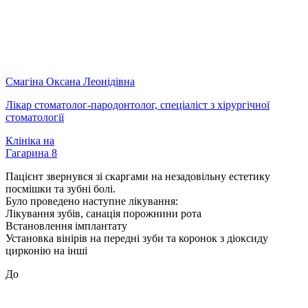
Смагіна Оксана Леонідівна
Лікар стоматолог-пародонтолог, спеціаліст з хірургічної
стоматології
Клініка на
Гагарина 8
Пацієнт звернувся зі скаргами на незадовільну естетику
посмішки та зубні болі.
Було проведено наступне лікування:
Лікування зубів, санація порожнини рота
Встановлення імплантату
Установка вінірів на передні зуби та коронок з діоксиду
цирконію на інші
До