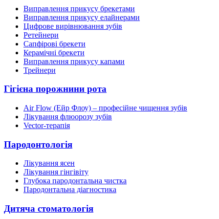
Виправлення прикусу брекетами
Виправлення прикусу елайнерами
Цифрове вирівнювання зубів
Ретейнери
Сапфірові брекети
Керамічні брекети
Виправлення прикусу капами
Трейнери
Гігієна порожнини рота
Air Flow (Ейр Флоу) – професійне чищення зубів
Лікування флюорозу зубів
Vector-терапія
Пародонтологія
Лікування ясен
Лікування гінгівіту
Глубока пародонтальна чистка
Пародонтальна діагностика
Дитяча стоматологія