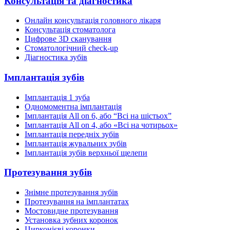
Консультація та діагностика
Онлайн консультація головного лікаря
Консультація стоматолога
Цифрове 3D сканування
Стоматологічний check-up
Діагностика зубів
Імплантація зубів
Імплантація 1 зуба
Одномоментна імплантація
Імплантація All on 6, або “Всі на шістьох”
Імплантація All on 4, або «Всі на чотирьох»
Імплантація передніх зубів
Імплантація жувальних зубів
Імплантація зубів верхньої щелепи
Протезування зубів
Знімне протезування зубів
Протезування на імплантатах
Мостовидне протезування
Установка зубних коронок
Цирконієві коронки