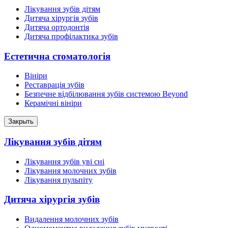
Лікування зубів дітям
Дитяча хірургія зубів
Дитяча ортодонтія
Дитяча профілактика зубів
Естетична стоматологія
Вініри
Реставрація зубів
Безпечне відбілювання зубів системою Beyond
Керамічні вініри
Закрыть
Лікування зубів дітям
Лікування зубів уві сні
Лікування молочних зубів
Лікування пульпіту
Дитяча хірургія зубів
Видалення молочних зубів