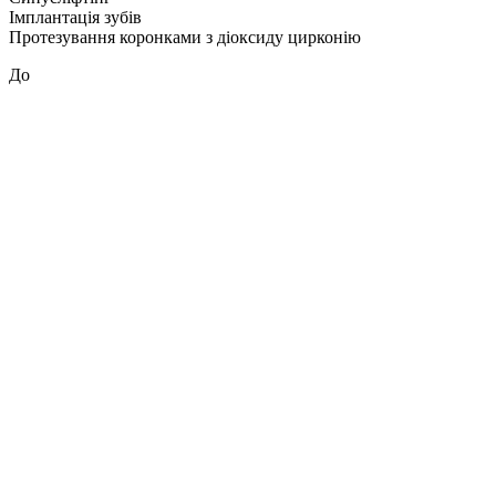
Імплантація зубів
Протезування коронками з діоксиду цирконію
До