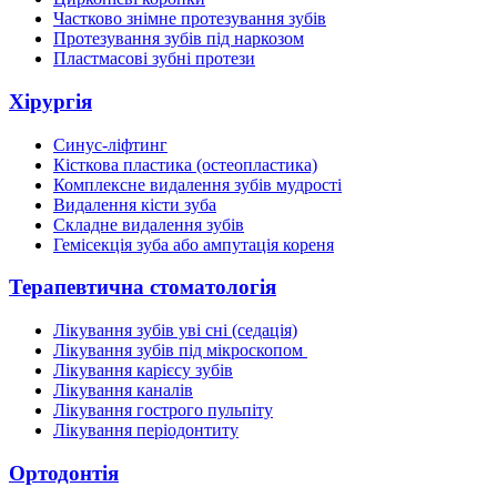
Частково знімне протезування зубів
Протезування зубів під наркозом
Пластмасові зубні протези
Хірургія
Синус-ліфтинг
Кісткова пластика (остеопластика)
Комплексне видалення зубів мудрості
Видалення кісти зуба
Складне видалення зубів
Гемісекція зуба або ампутація кореня
Терапевтична стоматологія
Лікування зубів уві сні (седація)
Лікування зубів під мікроскопом
Лікування карієсу зубів
Лікування каналів
Лікування гострого пульпіту
Лікування періодонтиту
Ортодонтія