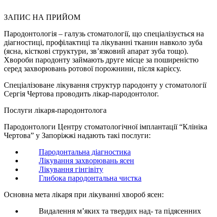
послуг
ЗАПИС НА ПРИЙОМ
Пародонтологія – галузь стоматології, що спеціалізується на
діагностиці, профілактиці та лікуванні тканин навколо зуба
(ясна, кісткові структури, зв’язковий апарат зуба тощо).
Хвороби пародонту займають друге місце за поширеністю
серед захворювань ротової порожнини, після карієсу.
Спеціалізоване лікування структур пародонту у стоматології
Сергія Чертова проводить лікар-пародонтолог.
Послуги лікаря-пародонтолога
Пародонтологи Центру стоматологічної імплантації “Клініка
Чертова” у Запоріжжі надають такі послуги:
Пародонтальна діагностика
Лікування захворювань ясен
Лікування гінгівіту
Глибока пародонтальна чистка
Основна мета лікаря при лікуванні хвороб ясен:
Видалення м’яких та твердих над- та підясенних