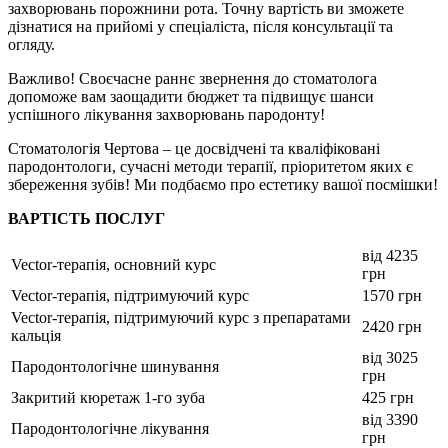
захворювань порожнини рота. Точну вартість ви зможете
дізнатися на прийомі у спеціаліста, після консультації та
огляду.
Важливо! Своєчасне раннє звернення до стоматолога
допоможе вам заощадити бюджет та підвищує шанси
успішного лікування захворювань пародонту!
Стоматологія Чертова – це досвідчені та кваліфіковані
пародонтологи, сучасні методи терапії, пріоритетом яких є
збереження зубів! Ми подбаємо про естетику вашої посмішки!
ВАРТІСТЬ ПОСЛУГ
від 4235
Vector-терапія, основний курс
грн
Vector-терапія, підтримуючий курс
1570 грн
Vector-терапія, підтримуючий курс з препаратами
2420 грн
кальція
від 3025
Пародонтологічне шинування
грн
Закритий кюретаж 1-го зуба
425 грн
від 3390
Пародонтологічне лікування
грн