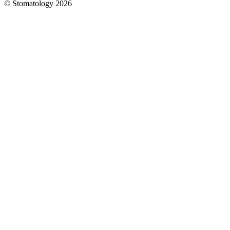
© Stomatology 2026
Головна
/
Послуги
/
Пародонтологія
Опис
Лікарі
Роботи
до/
після
Вартість