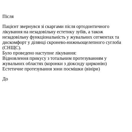
Після
Пацієнт звернувся зі скаргами після ортодонтичного
лікування на незадовільну естетику зубів, а також
незадовільну функціональність у жувальних сегментах та
дискомфорт у ділянці скронево-нижньощелепного суглоба
(СНЩС).
Було проведено наступне лікування:
Відновлення прикусу з тотальним протезуванням у
жувальних областях (коронки з діоксиду цирконію)
Естетичне протезування зони посмішки (вініри)
До