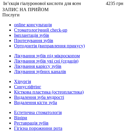
Ін’єкція гіалуронової кислоти для ясен
4235 грн
ЗАПИС НА ПРИЙОМ
Послуги
online консультація
Стоматологічний check-up
Імплантація зубів
Протезування зубів
Ортодонтія (виправлення прикусу)
Лікування зубів під мікроскопом
Лікування зубів уві сні (седація)
Лікування карієсу зубів
Лікування зубних каналів
Хірургія
Синусліфтінг
Кісткова пластика (остеопластика)
Видалення зуба мудрості
Видалення кісти зуба
Естетична стоматологія
Вініри
Реставрація зубів
Гігієна порожнини рота