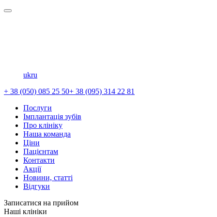
uk
ru
+ 38 (050) 085 25 50
+ 38 (095) 314 22 81
Послуги
Імплантація зубів
Про клініку
Наша команда
Ціни
Пацієнтам
Контакти
Акції
Новини, статті
Відгуки
Записатися на прийом
Наші клініки