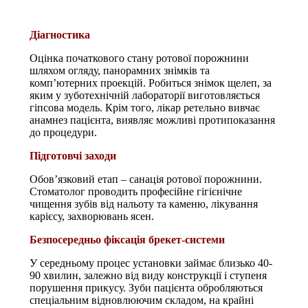
Діагностика
Оцінка початкового стану ротової порожнини
шляхом огляду, панорамних знімків та
комп’ютерних проекцій. Робиться знімок щелеп, за
яким у зуботехнічній лабораторії виготовляється
гіпсова модель. Крім того, лікар ретельно вивчає
анамнез пацієнта, виявляє можливі протипоказання
до процедури.
Підготовчі заходи
Обов’язковий етап – санація ротової порожнини.
Стоматолог проводить професійне гігієнічне
чищення зубів від нальоту та каменю, лікування
карієсу, захворювань ясен.
Безпосередньо фіксація брекет-системи
У середньому процес установки займає близько 40-
90 хвилин, залежно від виду конструкції і ступеня
порушення прикусу. Зуби пацієнта обробляються
спеціальним відновлюючим складом, на крайні