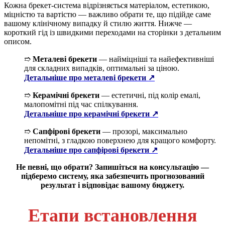
Кожна брекет-система відрізняється матеріалом, естетикою,
міцністю та вартістю — важливо обрати те, що підійде саме
вашому клінічному випадку й стилю життя. Нижче —
короткий гід із швидкими переходами на сторінки з детальним
описом.
➱
Металеві брекети
— найміцніші та найефективніші
для складних випадків, оптимальні за ціною.
Детальніше про металеві брекети ↗
➱
Керамічні брекети
— естетичні, під колір емалі,
малопомітні під час спілкування.
Детальніше про керамічні брекети ↗
➱
Сапфірові брекети
— прозорі, максимально
непомітні, з гладкою поверхнею для кращого комфорту.
Детальніше про сапфірові брекети ↗
Не певні, що обрати? Запишіться на консультацію —
підберемо систему, яка забезпечить прогнозований
результат і відповідає вашому бюджету.
Етапи встановлення