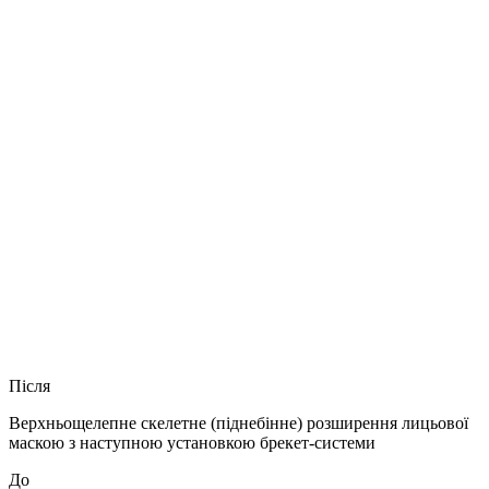
Після
Верхньощелепне скелетне (піднебінне) розширення лицьової
маскою з наступною установкою брекет-системи
До