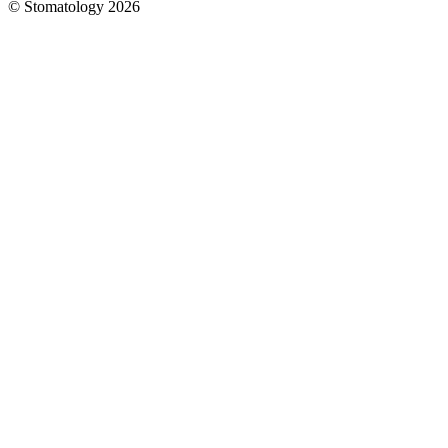
© Stomatology 2026
Головна
/
Послуги
/
Ортодонтія
/
Виправлення
прикусу
брекетами