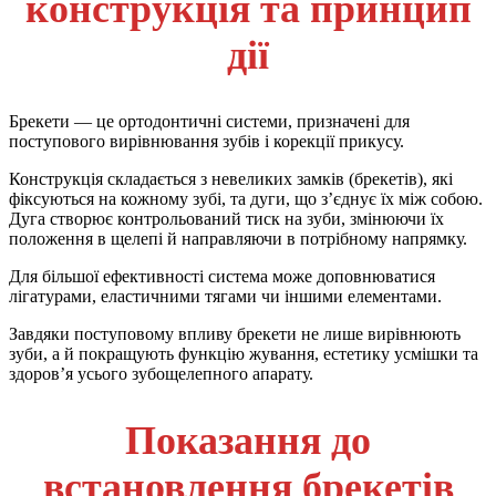
конструкція та принцип
дії
Брекети — це ортодонтичні системи, призначені для
поступового вирівнювання зубів і корекції прикусу.
Конструкція складається з невеликих замків (брекетів), які
фіксуються на кожному зубі, та дуги, що з’єднує їх між собою.
Дуга створює контрольований тиск на зуби, змінюючи їх
положення в щелепі й направляючи в потрібному напрямку.
Для більшої ефективності система може доповнюватися
лігатурами, еластичними тягами чи іншими елементами.
Завдяки поступовому впливу брекети не лише вирівнюють
зуби, а й покращують функцію жування, естетику усмішки та
здоров’я усього зубощелепного апарату.
Показання до
встановлення брекетів