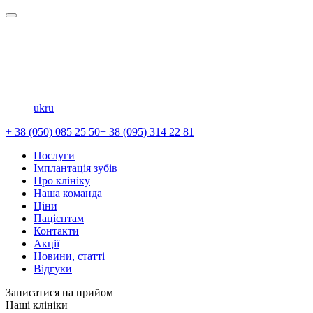
uk
ru
+ 38 (050) 085 25 50
+ 38 (095) 314 22 81
Послуги
Імплантація зубів
Про клініку
Наша команда
Ціни
Пацієнтам
Контакти
Акції
Новини, статті
Відгуки
Записатися на прийом
Наші клініки