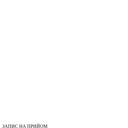
Опис
Конструкція
Показання
Види
брекетів
Етапи
Тривалість
лікування
Рекомендації
Питання
Лікарі
Роботи
до/
після
Вартість
послуг
ЗАПИС НА ПРИЙОМ