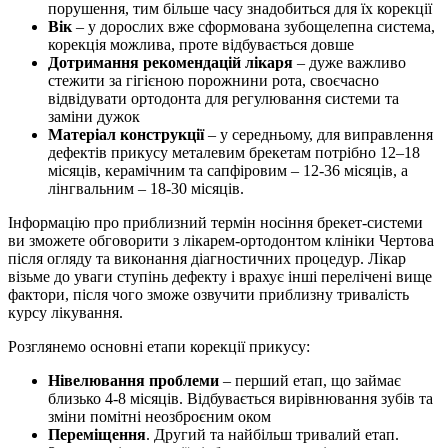
порушення, тим більше часу знадобиться для їх корекції
Вік
– у дорослих вже сформована зубощелепна система,
корекція можлива, проте відбувається довше
Дотримання рекомендацій лікаря
– дуже важливо
стежити за гігієною порожнини рота, своєчасно
відвідувати ортодонта для регулювання системи та
заміни дужок
Матеріал конструкції
– у середньому, для виправлення
дефектів прикусу металевим брекетам потрібно 12–18
місяців, керамічним та сапфіровим – 12-36 місяців, а
лінгвальним – 18-30 місяців.
Інформацію про приблизний термін носіння брекет-системи
ви зможете обговорити з лікарем-ортодонтом клініки Чертова
після огляду та виконання діагностичних процедур. Лікар
візьме до уваги ступінь дефекту і врахує інші перелічені вище
фактори, після чого зможе озвучити приблизну тривалість
курсу лікування.
Розглянемо основні етапи корекції прикусу:
Нівелювання проблеми
– перший етап, що займає
близько 4-8 місяців. Відбувається вирівнювання зубів та
зміни помітні неозброєним оком
Переміщення
. Другий та найбільш тривалий етап.