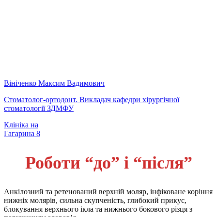
Вініченко Максим Вадимович
Стоматолог-ортодонт. Викладач кафедри хірургічної
стоматології ЗДМФУ
Клініка на
Гагарина 8
Роботи “до” і “після”
Анкілозний та ретенований верхній моляр, інфіковане коріння
нижніх молярів, сильна скупченість, глибокий прикус,
блокування верхнього ікла та нижнього бокового різця з