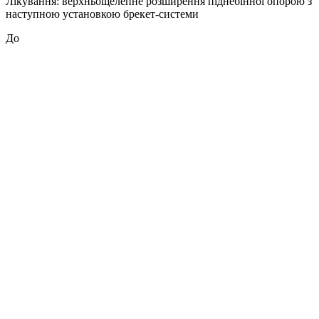
Лікування: верхньощелепне розширення піднебінної опорою з
наступною установкою брекет-системи
До