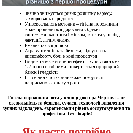
Значно знижується ризик розвитку карієсу,
захворювань пародонту
Універсальність методик – гігієна порожнини
може проводиться дорослим з брекет-
системами, вагітним і жінкам, жінкам у період
лактації, літнім людям
Емаль стає міцнішою
Атравматичність та безпека, відсутність
дискомфорту, болі в ході процедури
Видимий косметичний ефект – зуби стають на
1-2 тони світлішими, повертається природний
блиск і гладкість
Гігієнічна чистка допоможе позбутися
неприємного запаху з рота
Гігієна порожнини рота у клініці доктора Чертова – це
стерильність та безпека, сучасні технології видалення
зубних відкладень, європейський рівень обслуговування та
професіоналізм лікарів!
Як часто потрібно