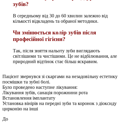
зубів?
В середньому від 30 до 60 хвилин залежно від
кількості відкладень та обраної методики.
Чи змінюється колір зубів після
професійної гігієни?
Так, після зняття нальоту зуби виглядають
світлішими та чистішими. Це не відбілювання, але
природний відтінок стає більш яскравим.
Пацієнт звернувся зі скаргами на незадовільну естетику
посмішки та зубні болі.
Було проведено наступне лікування:
Лікування зубів, санація порожнини рота
Встановлення імплантату
Установка вінірів на передні зуби та коронок з діоксиду
цирконію на інші
До