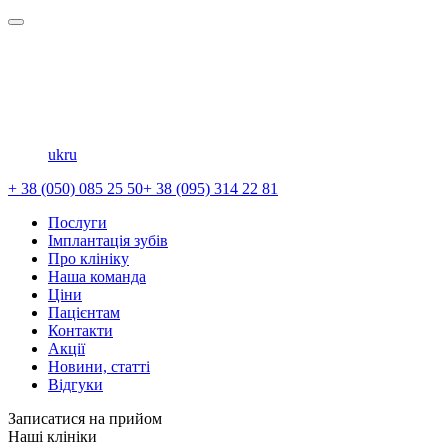
uk
ru
+ 38 (050) 085 25 50
+ 38 (095) 314 22 81
Послуги
Імплантація зубів
Про клініку
Наша команда
Ціни
Пацієнтам
Контакти
Акції
Новини, статті
Відгуки
Записатися на прийом
Наші клініки