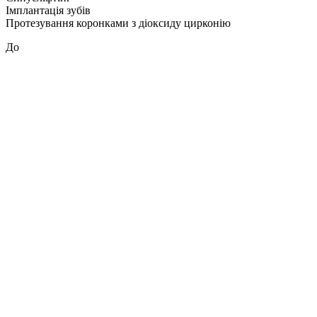
Імплантація зубів
Протезування коронками з діоксиду цирконію
До