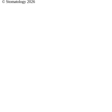
© Stomatology 2026
Головна
/
Послуги
/
Гігієна
порожнини
рота