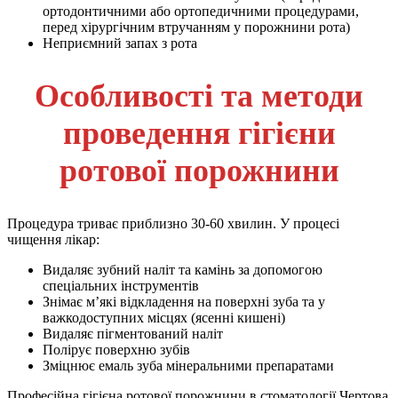
ортодонтичними або ортопедичними процедурами,
перед хірургічним втручанням у порожнини рота)
Неприємний запах з рота
Особливості та методи
проведення гігієни
ротової порожнини
Процедура триває приблизно 30-60 хвилин. У процесі
чищення лікар:
Видаляє зубний наліт та камінь за допомогою
спеціальних інструментів
Знімає м’які відкладення на поверхні зуба та у
важкодоступних місцях (ясенні кишені)
Видаляє пігментований наліт
Полірує поверхню зубів
Зміцнює емаль зуба мінеральними препаратами
Професійна гігієна ротової порожнини в стоматології Чертова