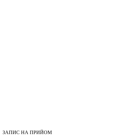
Переваги
Показання
Опис
Етапи
Питання
Лікарі
Роботи
до/
після
Вартість
послуг
ЗАПИС НА ПРИЙОМ