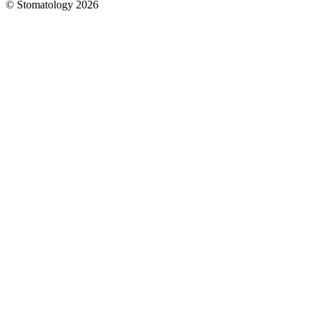
© Stomatology 2026
Головна
/
Послуги
/
Хірургія
/
Видалення
верхнього
зубу