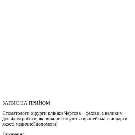
Опис
Лікарі
Вартість
послуг
ЗАПИС НА ПРИЙОМ
Стоматологи-хірурги клініки Чертова – фахівці з великим
досвідом роботи, які використовують європейські стандарти
якості медичної допомоги!
Показання