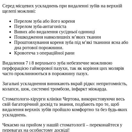
Серед місцевих ускладнень при видаленні зубів на верхній
щелепі можливі:
Перелом зуба або його кореня
Перелом зуба-антагоніста
Вивих або видалення сусідньої одиниці
Пошкодження навколишніх м’яких тканин
Проштовхування кореня зуба під м’які тканини ясна або
дна ротової порожнини.
Кровотеча з операційної рани
Видалення 7 і 8 верхнього зуба небезпечне можливою
перфорацією гайморової пазухи, так як коріння цих молярів
часто проклинюються в порожнину пазух.
Загальні ускладнення виникають вкрай рідко: непритомність,
колапси, шок, системні тромбози, інфаркт міокарда.
Стоматологи-хірурги клініки Чертова, використовуючи весь
свій багаторічний досвід та знання, подбають про те, щоб
видалення верхніх зубів пройшло комфортно та без будь-яких
ускладнень.
Чекаємо на прийом у нашій стоматології – переконайтеся у
перевагах на особистому досвіді!