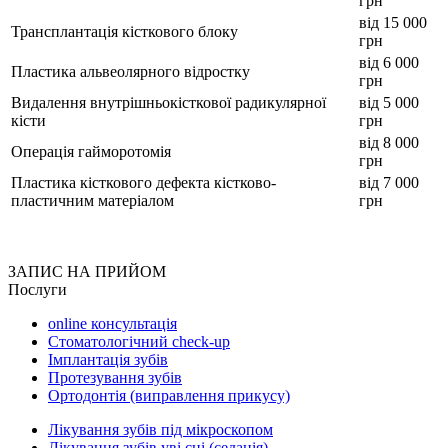
грн
від 15 000
Трансплантація кісткового блоку
грн
від 6 000
Пластика альвеолярного відростку
грн
Видалення внутрішньокісткової радикулярної
від 5 000
кісти
грн
від 8 000
Операція гайморотомія
грн
Пластика кісткового дефекта кістково-
від 7 000
пластичним матеріалом
грн
ЗАПИС НА ПРИЙОМ
Послуги
online консультація
Стоматологічний check-up
Імплантація зубів
Протезування зубів
Ортодонтія (виправлення прикусу)
Лікування зубів під мікроскопом
Лікування зубів уві сні (седація)