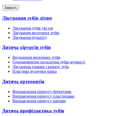
Закрыть
Лікування зубів дітям
Лікування зубів уві сні
Лікування молочних зубів
Лікування пульпіту
Дитяча хірургія зубів
Видалення молочних зубів
Одномоментне видалення зубів мудрості
Лікування травми і вивиху зуба
Пластика вуздечки язика
Дитяча ортодонтія
Виправлення прикусу брекетами
Виправлення прикусу пластинами
Виправлення прикусу капами
Дитяча профілактика зубів