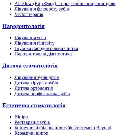
Air Flow (Ейр Флоу) – професійне чищення зубів
Лікування флюорозу зубів
Vector-терапія
Пародонтологія
Лікування ясен
Лікування гінгівіту
Глубока пародонтальна чистка
Пародонтальна діагностика
Дитяча стоматологія
Лікування зубів дітям
Дитяча хірургія зубів
Дитяча ортодонтія
Дитяча профілактика зубів
Естетична стоматологія
Вініри
Реставрація зубів
Безпечне відбілювання зубів системою Beyond
Керамічні вініри