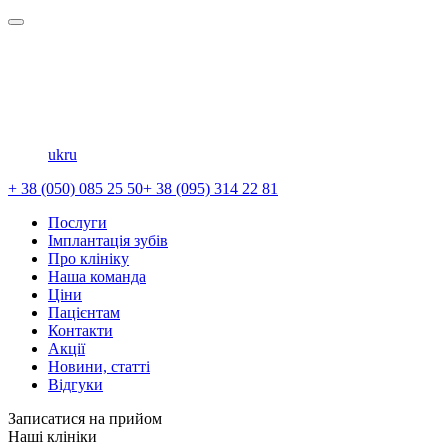
uk
ru
+ 38 (050) 085 25 50
+ 38 (095) 314 22 81
Послуги
Імплантація зубів
Про клініку
Наша команда
Ціни
Пацієнтам
Контакти
Акції
Новини, статті
Відгуки
Записатися на прийом
Наші клініки