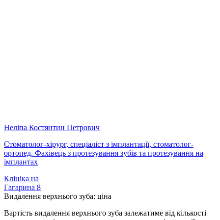
Неліпа Костянтин Петрович
Стоматолог-хірург, спеціаліст з імплантації, стоматолог-
ортопед. Фахівець з протезування зубів та протезування на
імплантах
Клініка на
Гагарина 8
Видалення верхнього зуба: ціна
Вартість видалення верхнього зуба залежатиме від кількості