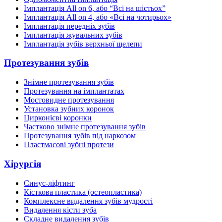
Імплантація All on 6, або “Всі на шістьох”
Імплантація All on 4, або «Всі на чотирьох»
Імплантація передніх зубів
Імплантація жувальних зубів
Імплантація зубів верхньої щелепи
Протезування зубів
Знімне протезування зубів
Протезування на імплантатах
Мостовидне протезування
Установка зубних коронок
Цирконієві коронки
Частково знімне протезування зубів
Протезування зубів під наркозом
Пластмасові зубні протези
Хірургія
Синус-ліфтинг
Кісткова пластика (остеопластика)
Комплексне видалення зубів мудрості
Видалення кісти зуба
Складне видалення зубів