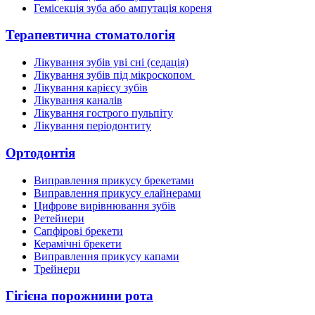
Гемісекція зуба або ампутація кореня
Терапевтична стоматологія
Лікування зубів уві сні (седація)
Лікування зубів під мікроскопом
Лікування карієсу зубів
Лікування каналів
Лікування гострого пульпіту
Лікування періодонтиту
Ортодонтія
Виправлення прикусу брекетами
Виправлення прикусу елайнерами
Цифрове вирівнювання зубів
Ретейнери
Сапфірові брекети
Керамічні брекети
Виправлення прикусу капами
Трейнери
Гігієна порожнини рота