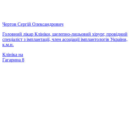
Чертов Сергій Олександрович
Головний лікар Клініки, щелепно-лицьовий хірург, провідний
спеціаліст з імплантації, член асоціації імплантологів України,
к.м.н.
Клініка на
Гагарина 8