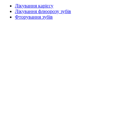
Лікування карієсу
Лікування флюорозу зубів
Фторування зубів