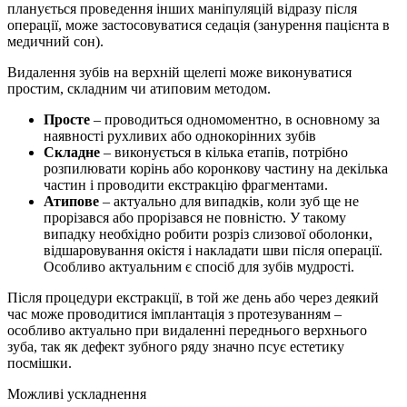
планується проведення інших маніпуляцій відразу після
операції, може застосовуватися седація (занурення пацієнта в
медичний сон).
Видалення зубів на верхній щелепі може виконуватися
простим, складним чи атиповим методом.
Просте
– проводиться одномоментно, в основному за
наявності рухливих або однокорінних зубів
Складне
– виконується в кілька етапів, потрібно
розпилювати корінь або коронкову частину на декілька
частин і проводити екстракцію фрагментами.
Атипове
– актуально для випадків, коли зуб ще не
прорізався або прорізався не повністю. У такому
випадку необхідно робити розріз слизової оболонки,
відшаровування окістя і накладати шви після операції.
Особливо актуальним є спосіб для зубів мудрості.
Після процедури екстракції, в той же день або через деякий
час може проводитися імплантація з протезуванням –
особливо актуально при видаленні переднього верхнього
зуба, так як дефект зубного ряду значно псує естетику
посмішки.
Можливі ускладнення