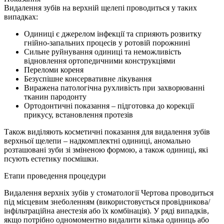
Видалення зубів на верхній щелепі проводиться у таких
випадках:
Одиниці є джерелом інфекції та сприяють розвитку
гнійно-запальних процесів у ротовій порожнині
Сильне руйнування одиниці та неможливість
відновлення ортопедичними конструкціями
Переломи кореня
Безуспішне консервативне лікування
Виражена патологічна рухливість при захворюванні
тканин пародонту
Ортодонтичні показання – підготовка до корекції
прикусу, встановлення протезів
Також виділяють косметичні показання для видалення зубів
верхньої щелепи – надкомплектні одиниці, аномально
розташовані зуби зі зміненою формою, а також одиниці, які
псують естетику посмішки.
Етапи проведення процедури
Видалення верхніх зубів у стоматології Чертова проводиться
під місцевим знеболенням (використовується провідникова/
інфільтраційна анестезія або їх комбінація). У ряді випадків,
якщо потрібно одномоментно видалити кілька одиниць або