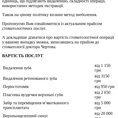
одиниць, що підлягають видаленню, складності операції,
використаних методик екстракції.
Також на цінову політику вплине метод знеболення.
Пропонуємо Вам ознайомитися із актуальним прайсом
стоматологічних послуг.
А докладніше дізнатися про вартість стоматологічної операції
у вашому випадку можна, записавшись на прийом до
стоматології доктора Чертова.
ВАРТІСТЬ ПОСЛУГ
від 1 150
Видалення зуба
грн
від 3150
Видалення ретенованого зуба
грн
Періостотомія
від 950 грн
від 2 650
Пластика вуздечки верхньої губи
грн
Забір та переміщення м’якотканного
від 5 000
трансплантата
грн
від 20 000
Верхньощелепний синус