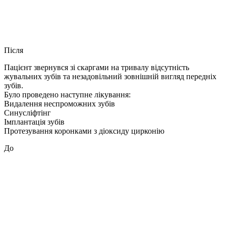
Після
Пацієнт звернувся зі скаргами на тривалу відсутність
жувальних зубів та незадовільний зовнішній вигляд передніх
зубів.
Було проведено наступне лікування:
Видалення неспроможних зубів
Синусліфтінг
Імплантація зубів
Протезування коронками з діоксиду цирконію
До