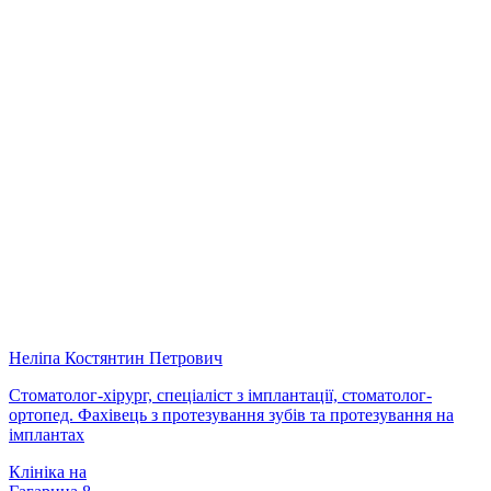
Неліпа Костянтин Петрович
Стоматолог-хірург, спеціаліст з імплантації, стоматолог-
ортопед. Фахівець з протезування зубів та протезування на
імплантах
Клініка на