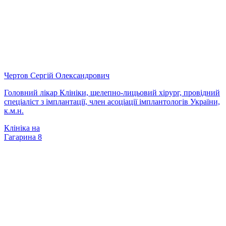
Чертов Сергій Олександрович
Головний лікар Клініки, щелепно-лицьовий хірург, провідний
спеціаліст з імплантації, член асоціації імплантологів України,
к.м.н.
Клініка на
Гагарина 8