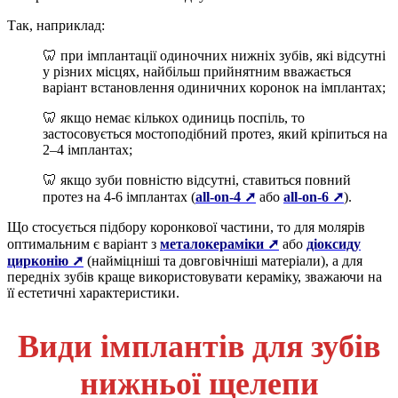
Так, наприклад:
🦷
при імплантації одиночних нижніх зубів, які відсутні
у різних місцях, найбільш прийнятним вважається
варіант встановлення одиничних коронок на імплантах;
🦷 якщо немає кількох одиниць поспіль, то
застосовується мостоподібний протез, який кріпиться на
2–4 імплантах;
🦷 якщо зуби повністю відсутні, ставиться повний
протез на 4-6 імплантах (
all-on-4 ➚
або
all-on-6 ➚
).
Що стосується підбору коронкової частини, то для молярів
оптимальним є варіант з
металокераміки ➚
або
діоксиду
цирконію ➚
(найміцніші та довговічніші матеріали), а для
передніх зубів краще використовувати кераміку, зважаючи на
її естетичні характеристики.
Види імплантів для зубів
нижньої щелепи