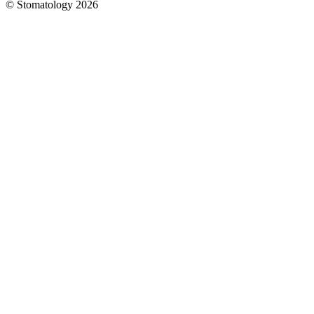
© Stomatology 2026
Головна
/
Послуги
/
Імплантація
зубів
/
Імплантація
нижніх зубів