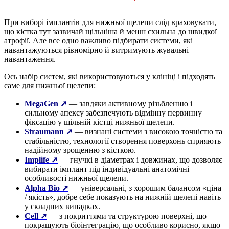
При виборі імплантів для нижньої щелепи слід враховувати,
що кістка тут зазвичай щільніша й менш схильна до швидкої
атрофії. Але все одно важливо підбирати системи, які
навантажуються рівномірно й витримують жувальні
навантаження.
Ось набір систем, які використовуються у клініці і підходять
саме для нижньої щелепи:
MegaGen ➚
— завдяки активному різьбленню і
сильному апексу забезпечують відмінну первинну
фіксацію у щільній кістці нижньої щелепи.
Straumann ➚
— визнані системи з високою точністю та
стабільністю, технології створення поверхонь сприяють
надійному зрощенню з кісткою.
Implife ➚
— гнучкі в діаметрах і довжинах, що дозволяє
вибирати імплант під індивідуальні анатомічні
особливості нижньої щелепи.
Alpha Bio ➚
— універсальні, з хорошим балансом «ціна
/ якість», добре себе показують на нижній щелепі навіть
у складних випадках.
Cell ➚
— з покриттями та структурою поверхні, що
покращують біоінтеграцію, що особливо корисно, якщо