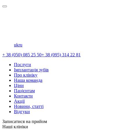
uk
ru
+ 38 (050) 085 25 50
+ 38 (095) 314 22 81
Послуги
Імплантація зубів
Про клініку
Наша команда
Ціни
Пацієнтам
Контакти
Акції
Новини, статті
Відгуки
Записатися на прийом
Наші клініки