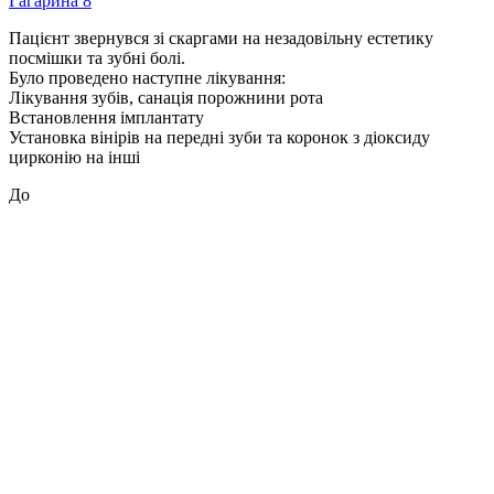
Гагарина 8
Пацієнт звернувся зі скаргами на незадовільну естетику
посмішки та зубні болі.
Було проведено наступне лікування:
Лікування зубів, санація порожнини рота
Встановлення імплантату
Установка вінірів на передні зуби та коронок з діоксиду
цирконію на інші
До