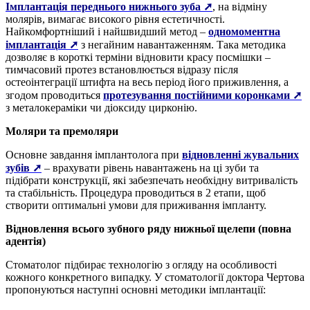
Імплантація переднього нижнього зуба ➚
, на відміну
молярів, вимагає високого рівня естетичності.
Найкомфортніший і найшвидший метод –
одномоментна
імплантація ➚
з негайним навантаженням. Така методика
дозволяє в короткі терміни відновити красу посмішки –
тимчасовий протез встановлюється відразу після
остеоінтеграції штифта на весь період його приживлення, а
згодом проводиться
протезування постійними коронками ➚
з металокераміки чи діоксиду цирконію.
Моляри та премоляри
Основне завдання імплантолога при
відновленні жувальних
зубів ➚
– врахувати рівень навантажень на ці зуби та
підібрати конструкції, які забезпечать необхідну витривалість
та стабільність. Процедура проводиться в 2 етапи, щоб
створити оптимальні умови для приживання імпланту.
Відновлення всього зубного ряду нижньої щелепи (повна
адентія)
Стоматолог підбирає технологію з огляду на особливості
кожного конкретного випадку. У стоматології доктора Чертова
пропонуються наступні основні методики імплантації: