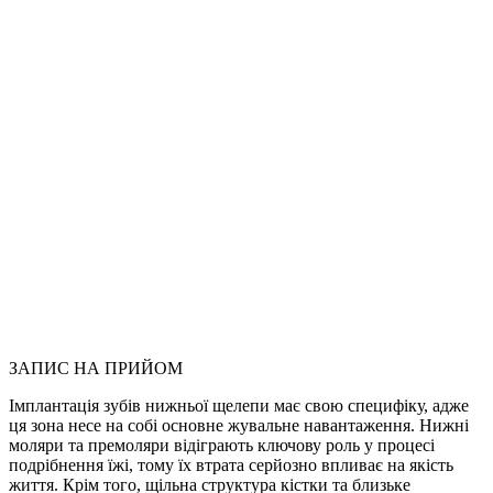
Особливості
Додаткові
процедури
Методи
Види
імплантів
Тривалість
приживлення
Лікарі
Роботи
до/
після
Вартість
послуг
ЗАПИС НА ПРИЙОМ
Імплантація зубів нижньої щелепи має свою специфіку, адже
ця зона несе на собі основне жувальне навантаження. Нижні
моляри та премоляри відіграють ключову роль у процесі
подрібнення їжі, тому їх втрата серйозно впливає на якість
життя. Крім того, щільна структура кістки та близьке