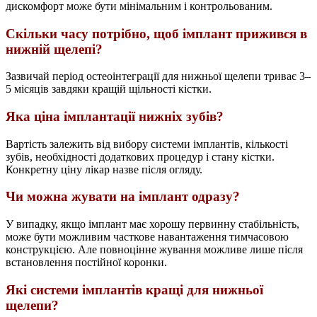
дискомфорт може бути мінімальним і контрольованим.
Скільки часу потрібно, щоб імплант прижився в
нижній щелепі?
Зазвичай період остеоінтеграції для нижньої щелепи триває 3–
5 місяців завдяки кращій щільності кістки.
Яка ціна імплантації нижніх зубів?
Вартість залежить від вибору системи імплантів, кількості
зубів, необхідності додаткових процедур і стану кістки.
Конкретну ціну лікар назве після огляду.
Чи можна жувати на імплант одразу?
У випадку, якщо імплант має хорошу первинну стабільність,
може бути можливим часткове навантаження тимчасовою
конструкцією. Але повноцінне жування можливе лише після
встановлення постійної коронки.
Які системи імплантів кращі для нижньої
щелепи?