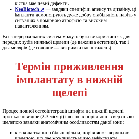
кістка має певні дефекти.
NeoBiotech ➚
— завдяки специфіці апексу та дизайну, ці
імпланти демонструють дуже добру стабільність навіть у
ситуаціях з помірною атрофією та високим
навантаженням.
Всі з перерахованих систем можуть бути використані як для
передніх зубів нижньої щелепи (де важлива естетика), так і
для молярів (де головне — витримка навантажень).
Термін приживлення
імплантату в нижній
щелепі
Процес повної остеоінтеграції штифта на нижній щелепі
протікає швидше (2-3 місяці) і легше в порівнянні з верхньою
щелепою завдяки анатомічним особливостям даної зони:
кісткова тканина більш щільна, порівняно з верхньою
щелепою, що дає можливість міцно зафіксувати