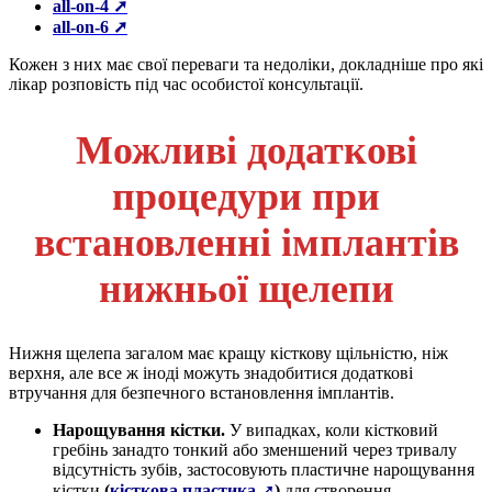
all-on-4 ➚
all-on-6 ➚
Кожен з них має свої переваги та недоліки, докладніше про які
лікар розповість під час особистої консультації.
Можливі додаткові
процедури при
встановленні імплантів
нижньої щелепи
Нижня щелепа загалом має кращу кісткову щільністю, ніж
верхня, але все ж іноді можуть знадобитися додаткові
втручання для безпечного встановлення імплантів.
Нарощування кістки.
У випадках, коли кістковий
гребінь занадто тонкий або зменшений через тривалу
відсутність зубів, застосовують пластичне нарощування
кістки
(
кісткова пластика
➚
)
для створення